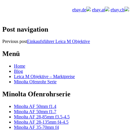
ebay.de
ebay.at
ebay.ch
Post navigation
Previous post
Einkaufsführer Leica M Objektive
Menü
Home
Blog
Leica M Objektive – Marktpreise
Minolta Ofenrohr Serie
Minolta Ofenrohrserie
Minolta AF 50mm f1.4
Minolta AF 50mm f1.7
Minolta AF 28-85mm f3.5-4.5
Minolta AF 28-135mm f4-4.5
Minolta AF 35-70mm f4